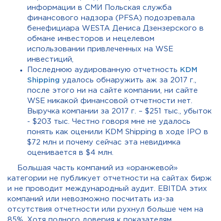
информации в СМИ Польская служба
финансового надзора (PFSA) подозревала
бенефициара WESTA Дениса Дзензерского в
обмане инвесторов и нецелевом
использовании привлеченных на WSE
инвестиций,
Последнюю аудированную отчетность
KDM
Shipping
удалось обнаружить аж за 2017 г.,
после этого ни на сайте компании, ни сайте
WSE никакой финансовой отчетности нет.
Выручка компании за 2017 г. – $251 тыс., убыток
- $203 тыс. Честно говоря мне не удалось
понять как оценили KDM Shipping в ходе IPO в
$72 млн и почему сейчас эта невидимка
оценивается в $4 млн.
Большая часть компаний из «оранжевой»
категории не публикует отчетности на сайтах бирж
и не проводит международный аудит. EBITDA этих
компаний или невозможно посчитать из-за
отсутствия отчетности или рухнул больше чем на
85%. Хотя полного доверия к показателям,