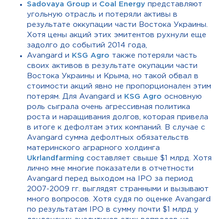
Sadovaya Group
и
Coal Energy
представляют
угольную отрасль и потеряли активы в
результате оккупации части Востока Украины.
Хотя цены акций этих эмитентов рухнули еще
задолго до событий 2014 года,
Avangard и
KSG Agro
также потеряли часть
своих активов в результате окупации части
Востока Украины и Крыма, но такой обвал в
стоимости акций явно не пропорционален этим
потерям. Для Avangard и
KSG Agro
основную
роль сыграла очень агрессивная политика
роста и наращивания долгов, которая привела
в итоге к дефолтам этих компаний. В случае с
Avangard сумма дефолтных обязательств
материнского аграрного холдинга
Ukrlandfarming
составляет свыше $1 млрд. Хотя
лично мне многие показатели в отчетности
Avangard перед выходом на IPO за период
2007-2009 гг. выглядят странными и вызывают
много вопросов. Хотя судя по оценке Avangard
по результатам IPO в сумму почти $1 млрд у