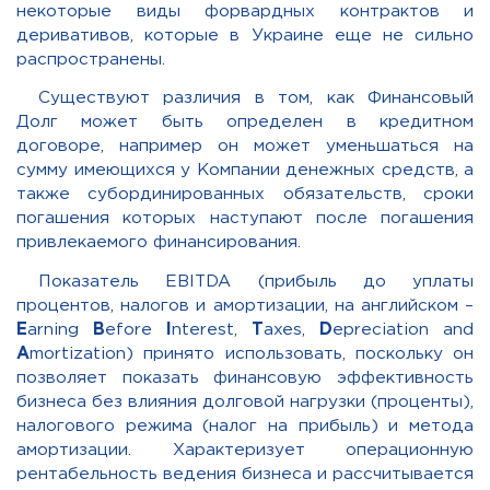
некоторые виды форвардных контрактов и
деривативов, которые в Украине еще не сильно
распространены.
Существуют различия в том, как Финансовый
Долг может быть определен в кредитном
договоре, например он может уменьшаться на
сумму имеющихся у Компании денежных средств, а
также субординированных обязательств, сроки
погашения которых наступают после погашения
привлекаемого финансирования.
Показатель EBITDA (прибыль до уплаты
процентов, налогов и амортизации, на английском –
E
arning
B
efore
I
nterest,
T
axes,
D
epreciation and
A
mortization) принято использовать, поскольку он
позволяет показать финансовую эффективность
бизнеса без влияния долговой нагрузки (проценты),
налогового режима (налог на прибыль) и метода
амортизации. Характеризует операционную
рентабельность ведения бизнеса и рассчитывается