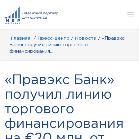
Tog
nav
Главная
/
Пресс-центр
/
Новости
/ «Правэкс
Банк» получил линию торгового
финансирования…
«Правэкс Банк»
получил линию
торгового
финансирования
на €20 млн. от