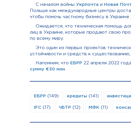
С началом войны
Укрпочта
и
Новая Поч
Польше как международные центры доста
чтобы помочь частному бизнесу в Украине 
Ожидается, что техническая помощь до
лиц в Украине, которые продают свою пр
по всему миру
.
Это один из первых проектов техниче
устойчивости и средств к существованию,
Напомним, что
ЕБРР
22 апреля 2022 год
сумму €30 млн
.
ЕБРР
(149)
кредиты
(141)
инвестиц
IFC
(17)
ЧБТР
(12)
МФК
(11)
конса