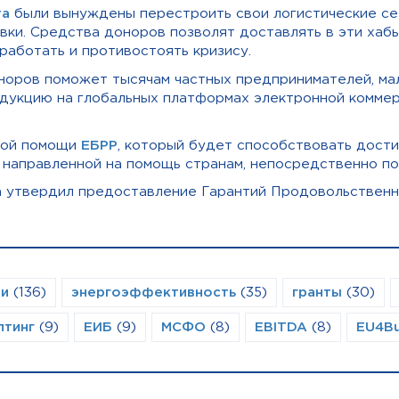
та
были вынуждены перестроить свои
логистические се
вки.
Средства доноров позволят доставлять в эти хабы
работать и противостоять кризису.
норов поможет тысячам частных предпринимателей, ма
одукцию на глобальных платформах электронной комме
ской помощи
ЕБРР
, который будет способствовать дост
 направленной на помощь странам, непосредственно п
а утвердил предоставление Гарантий Продовольствен
ии
(136)
энергоэффективность
(35)
гранты
(30)
лтинг
(9)
ЕИБ
(9)
МСФО
(8)
EBITDA
(8)
EU4Bu