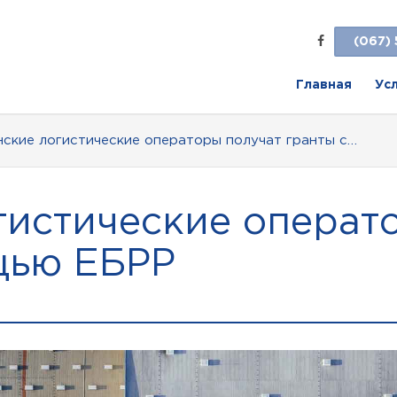
(067) 
Главная
Ус
нские логистические операторы получат гранты с…
гистические операт
щью ЕБРР