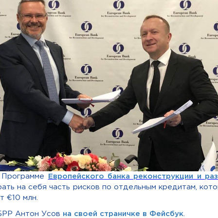
 Программе
Европейск
ого
банк
а
реконструкции и раз
 брать на себя часть рисков по отдельным кредитам, ко
т €10 млн.
БРР Антон Усов
на своей страничке в Фейсбук
.