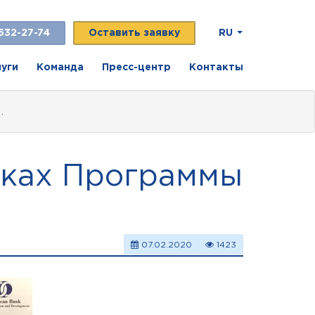
532-27-74
Оставить заявку
RU
луги
Команда
Пресс-центр
Контакты
…
мках Программы
07.02.2020
1423