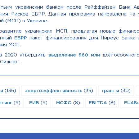
тьим украинским банком после Райффайзен Банк Ав
ния Рисков ЕБРР.
Данная п
рограмма направлена на 
й (МСП) в Украине.
звитие украинских МСП, предлагая новые финансо
анный
ЕБРР
пакет финансирования для Пиреус Банка 
ания МСП
.
та 2020 утвердить
выделение $60 млн
долгосрочног
Сильпо".
ии
(136)
энергоэффективность
(35)
гранты
(30)
лтинг
(9)
ЕИБ
(9)
МСФО
(8)
EBITDA
(8)
EU4Bu