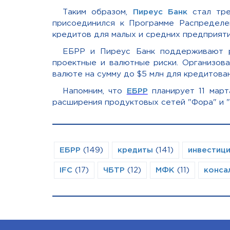
Таким образом,
Пиреус Банк
стал тре
присоединился к Программе Распределе
кредитов для малых и средних предприяти
ЕБРР и Пиреус Банк поддерживают ра
проектные и валютные риски. Организов
валюте на сумму до $5 млн для кредитов
Напомним, что
ЕБРР
планирует 11 мар
расширения продуктовых сетей "Фора" и "
ЕБРР
(149)
кредиты
(141)
инвестиц
IFC
(17)
ЧБТР
(12)
МФК
(11)
конса