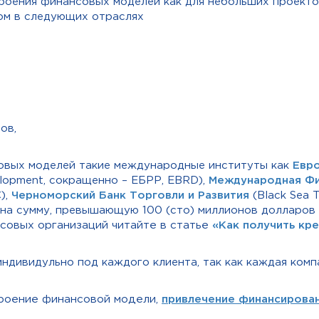
оения финансовых моделей как для небольших проектов
ом в следующих отраслях
ов,
овых моделей такие международные институты как
Евро
elopment, сокращенно – ЕБРР, EBRD),
Международная Фи
),
Черноморский Банк Торговли и Развития
(Black Sea 
 на сумму, превышающую 100 (сто) миллионов долларо
овых организаций читайте в статье
«Как получить кре
дивидульно под каждого клиента, так как каждая комп
троение финансовой модели,
привлечение финансирова