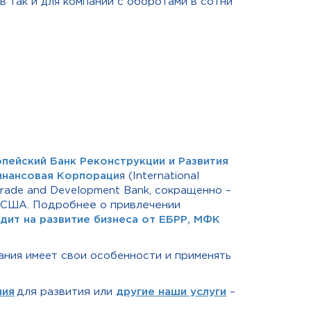
 так и для компаний с оборотами в сотни
пейский Банк Реконструкции и Развития
нансовая Корпораци
я (International
Trade and Development Bank, сокращенно –
в США.
Подробнее о привлечении
дит на развитие бизнеса от ЕБРР, МФК
ания имеет свои особенности и применять
ния
для развития
или
другие наши услуги
–