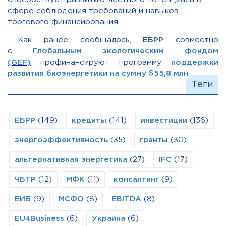
сфере соблюдения требований и навыков
торгового финансирования.
Как ранее сообщалось,
ЕБРР
совместно
с
Глобальным экологическим фондом
(GEF)
профинансируют программу
поддержки
развития биоэнергетики на сумму $55,8 млн
.
Теги
ЕБРР
(149)
кредиты
(141)
инвестиции
(136)
энергоэффективность
(35)
гранты
(30)
альтернативная энергетика
(27)
IFC
(17)
ЧБТР
(12)
МФК
(11)
консалтинг
(9)
ЕИБ
(9)
МСФО
(8)
EBITDA
(8)
EU4Business
(6)
Украина
(6)