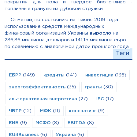
покрытия для пола и твердое биотопливо -
топливные гранулы из дубовой стружки.
Отметим, п
о состоянию на 1 июня 2019 года
использование средств международных
финансовый организаций Украины
выросло
на
286,86 миллиона долларов и 141,15 миллиона евро
по сравнению с аналогичной датой прошлого года.
Теги
ЕБРР
(149)
кредиты
(141)
инвестиции
(136)
энергоэффективность
(35)
гранты
(30)
альтернативная энергетика
(27)
IFC
(17)
ЧБТР
(12)
МФК
(11)
консалтинг
(9)
ЕИБ
(9)
МСФО
(8)
EBITDA
(8)
EU4Business
(6)
Украина
(6)